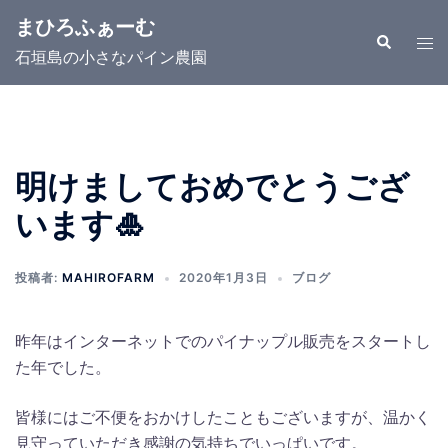
コ
まひろふぁーむ
ン
検
ト
索
石垣島の小さなパイン農園
テ
グ
ン
ル
ツ
メ
へ
ニ
ス
ュ
明けましておめでとうござ
キ
ー
います🎍
ッ
プ
投稿者:
MAHIROFARM
2020年1月3日
ブログ
昨年はインターネットでのパイナップル販売をスタートし
た年でした。
皆様にはご不便をおかけしたこともございますが、温かく
見守っていただき感謝の気持ちでいっぱいです。