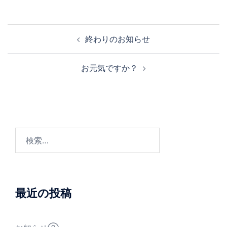
投
終わりのお知らせ
稿
ナ
お元気ですか？
ビ
ゲ
ー
シ
ョ
検
ン
索:
最近の投稿