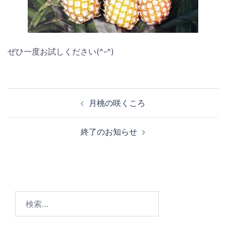
ぜひ一度お試しください(^-^)
投
月桃の咲くころ
稿
ナ
終了のお知らせ
ビ
ゲ
ー
シ
ョ
検
ン
索: