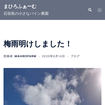
コ
まひろふぁーむ
ン
検
ト
索
石垣島の小さなパイン農園
テ
グ
ン
ル
ツ
メ
へ
ニ
ス
ュ
梅雨明けしました！
キ
ー
ッ
投稿者:
MAHIROFARM
2020年6月14日
ブログ
プ