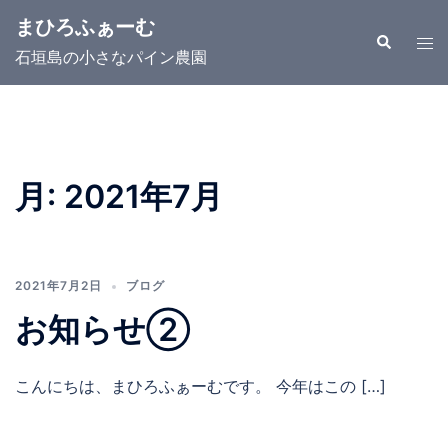
コ
まひろふぁーむ
ン
検
ト
索
石垣島の小さなパイン農園
テ
グ
ン
ル
ツ
メ
へ
ニ
ス
ュ
月:
2021年7月
キ
ー
ッ
プ
2021年7月2日
ブログ
お知らせ②
こんにちは、まひろふぁーむです。 今年はこの […]