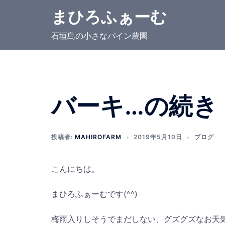
コ
まひろふぁーむ
ン
テ
石垣島の小さなパイン農園
ン
ツ
へ
ス
バーキ…の続き
キ
ッ
プ
投稿者:
MAHIROFARM
2019年5月10日
ブログ
こんにちは。
まひろふぁーむです(^^)
梅雨入りしそうでまだしない、グズグズなお天